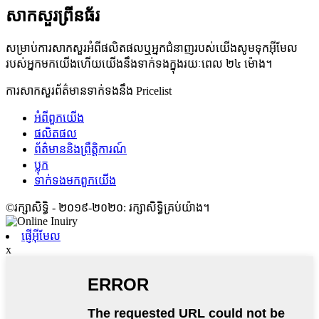
សាកសួរព្រីនធ័រ
សម្រាប់ការសាកសួរអំពីផលិតផលឬអ្នកជំនាញរបស់យើងសូមទុកអ៊ីមែល
របស់អ្នកមកយើងហើយយើងនឹងទាក់ទងក្នុងរយៈពេល ២៤ ម៉ោង។
ការសាកសួរព័ត៌មានទាក់ទងនឹង Pricelist
អំពី​ពួក​យើង
ផលិតផល
ព័ត៌មាននិងព្រឹត្តិការណ៍
ប្លុក
ទាក់ទង​មក​ពួក​យើង
©រក្សាសិទ្ធិ - ២០១៩-២០២០: រក្សាសិទ្ធិគ្រប់យ៉ាង។
ផ្ញើអ៊ីមែល
x