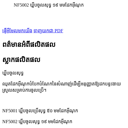
NF5002 ឃ្លីបចូលសុទ្ធ ១៩ មមដែកអ៊ីណុក
ផ្ញើអ៊ីមែលមកយើង
ទាញយកជា PDF
ពត៌មានអំពីផលិតផល
ស្លាកផលិតផល
ឃ្លីបចូលសុទ្ធ
ឈុតដែកអ៊ីណុកបំបែកបំណែកនៃសំណាញ់ដើម្បីអនុញ្ញាតឱ្យដកបន្ទះងាយ
ស្រួលសម្រាប់ការចូលប្រើ។
NF5001 ឃ្លីបចូលប្រើសុទ្ធ ៥០ មមដែកអ៊ីណុក
NF5002 ឃ្លីបចូលសុទ្ធ ១៩ មមដែកអ៊ីណុក