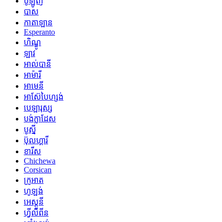
ប៉ូឡូញ
បាស
កាតាឡាន
Esperanto
ហិណ្ឌូ
ឡាវ
អាល់បានី
អាម៉ារី
អាមេនី
អាស៊ែបៃហ្សង់
បេឡារុស្ស
បង់ក្លាដែស
បូស្នី
ប៊ុលហ្គារី
ខារីស
Chichewa
Corsican
ក្រូអាត
ហូឡង់
អេស្តូនី
ហ្វីលីពីន