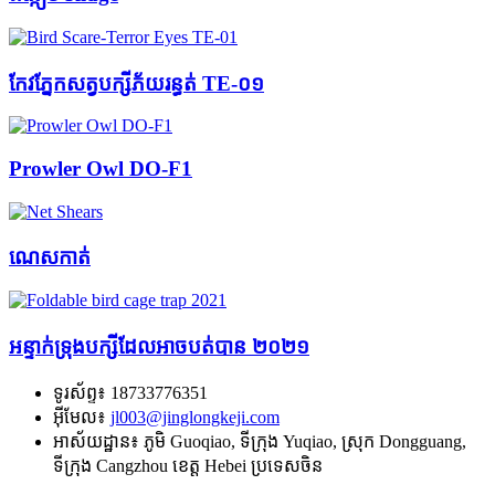
កែវភ្នែកសត្វបក្សីភ័យរន្ធត់ TE-០១
Prowler Owl DO-F1
ណេសកាត់
អន្ទាក់ទ្រុងបក្សីដែលអាចបត់បាន ២០២១
ទូរស័ព្ទ៖
18733776351
អ៊ីមែល៖
jl003@jinglongkeji.com
អាស័យដ្ឋាន៖
ភូមិ Guoqiao, ទីក្រុង Yuqiao, ស្រុក Dongguang,
ទីក្រុង Cangzhou ខេត្ត Hebei ប្រទេសចិន