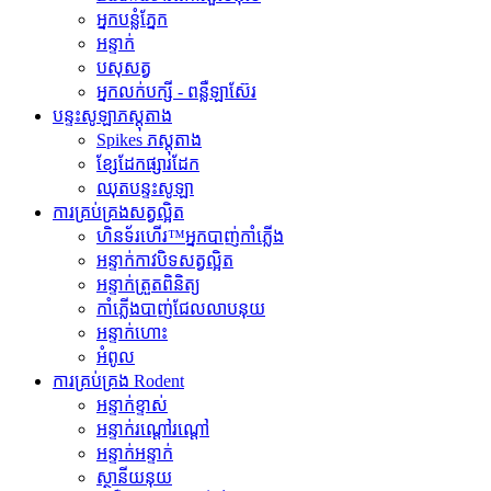
អ្នកបន្លំភ្នែក
អន្ទាក់
បសុសត្វ
អ្នកលក់បក្សី - ពន្លឺឡាស៊ែរ
បន្ទះសូឡាភស្តុតាង
Spikes ភស្តុតាង
ខ្សែដែកផ្សារដែក
ឈុតបន្ទះសូឡា
ការគ្រប់គ្រងសត្វល្អិត
ហិនទ័រហើរ™អ្នកបាញ់កាំភ្លើង
អន្ទាក់កាវបិទសត្វល្អិត
អន្ទាក់ត្រួតពិនិត្យ
កាំភ្លើងបាញ់ជែលលាបនុយ
អន្ទាក់ហោះ
អំពូល
ការគ្រប់គ្រង Rodent
អន្ទាក់ខ្ទាស់
អន្ទាក់រណ្តៅរណ្តៅ
អន្ទាក់អន្ទាក់
ស្ថានីយនុយ