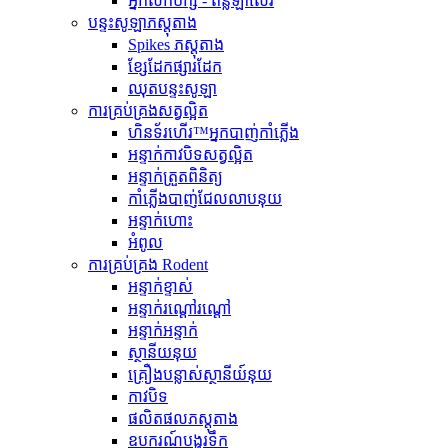
អ្នកលក់បក្សី - ពន្លឺឡាស៊ែរ
បន្ទះសូឡាភស្តុតាង
Spikes ភស្តុតាង
ខ្សែដែកផ្សារដែក
ឈុតបន្ទះសូឡា
ការគ្រប់គ្រងសត្វល្អិត
ហិនទ័រហើរ™អ្នកបាញ់កាំភ្លើង
អន្ទាក់កាវបិទសត្វល្អិត
អន្ទាក់ត្រួតពិនិត្យ
កាំភ្លើងបាញ់ជែលលាបនុយ
អន្ទាក់ហោះ
អំពូល
ការគ្រប់គ្រង Rodent
អន្ទាក់ខ្ទាស់
អន្ទាក់រណ្តៅរណ្តៅ
អន្ទាក់អន្ទាក់
ស្ថានីយនុយ
គ្រឿងបន្លាស់ស្ថានីយ៍នុយ
កាវបិទ
ផលិតផលភស្តុតាង
ឧបករណ៍បង្ហូរទឹក