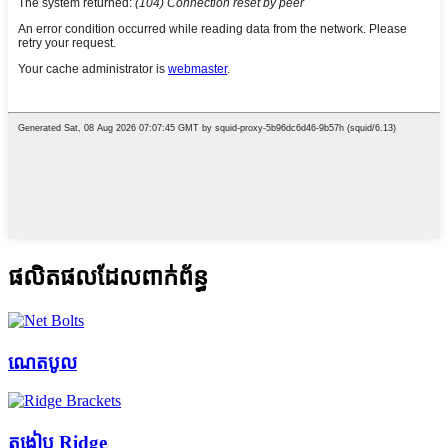
ផលិតផលដែលពាក់ព័ន្ធ
ណេតបូល
តង្កៀប Ridge