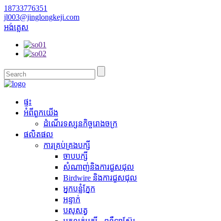
18733776351
jl003@jinglongkeji.com
អង់គ្លេស
ផ្ទះ
អំពី​ពួក​យើង
ដំណើរទស្សនកិច្ចរោងចក្រ
ផលិតផល
ការគ្រប់គ្រងបក្សី
ចាបបក្សី
សំណាញ់និងការជួសជុល
Birdwire និងការជួសជុល
អ្នកបន្លំភ្នែក
អន្ទាក់
បសុសត្វ