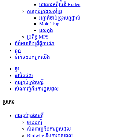
ឃាតករអគ្គិសនី Roden
ការគ្រប់គ្រងសត្វព្រៃ
អន្ទាក់ចាប់ទ្រុងបន្តផ្ទាល់
Mole Trap
ពស់តុង
ប្រព័ន្ធ MPS
ព័ត៌មាននិងព្រឹត្តិការណ៍
ប្លុក
ទាក់ទង​មក​ពួក​យើង
ផ្ទះ
ផលិតផល
ការគ្រប់គ្រងបក្សី
សំណាញ់និងការជួសជុល
ប្រភេទ
ការគ្រប់គ្រងបក្សី
ចាបបក្សី
សំណាញ់និងការជួសជុល
Birdwire និងការជួសជុល