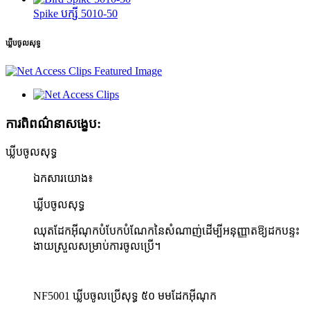
Spike បក្សី 5010-50
ឃ្លីបចូលសុទ្ធ
ការពិពណ៌នាសង្ខេប:
ឃ្លីបចូលសុទ្ធ
ឯកសារយោង៖
ឃ្លីបចូលសុទ្ធ
ឈុតដែកអ៊ីណុកបំបែកបំណែកនៃសំណាញ់ដើម្បីអនុញ្ញាតឱ្យដកបន្ទះ
ងាយស្រួលសម្រាប់ការចូលប្រើ។
NF5001 ឃ្លីបចូលប្រើសុទ្ធ ៥០ មមដែកអ៊ីណុក