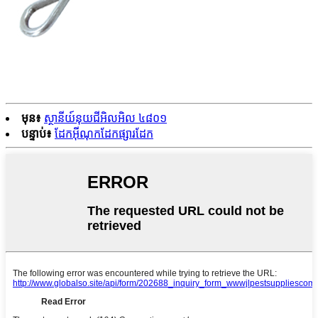
មុន៖
ស្ថានីយ៍នុយជីអិលអិល ៤៨០១
បន្ទាប់៖
ដែកអ៊ីណុកដែកផ្សារដែក