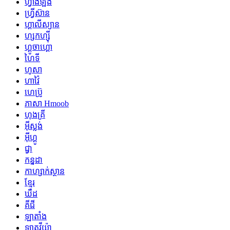
ហ្វាំងឡង់
ហ្វ្រីស៊ាន
ហ្គាលីស្យាន
ហ្សកហ្ស៊ី
ហ្គូចាហ្គោ
ហៃទី
ហូសា
ហាវ៉ៃ
ហេប្រ៊ូ
ភាសា Hmoob
ហុងគ្រី
អ៊ីស្លង់
អ៊ីហ្គូ
ជ្វា
កន្នដា
កាហ្សាក់ស្ថាន
ខ្មែរ
ឃឺដ
គីជី
ឡាតាំង
ឡាតវីយ៉ា