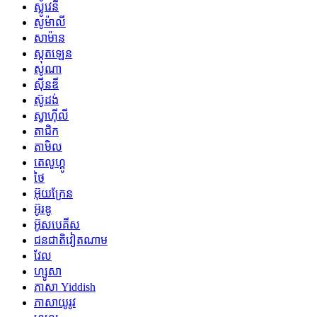
ស្លូវេនី
សូម៉ាលី
សាម៉ាន
ស្កុតឡេន
សូណា
ស៊ីនឌី
ស៊ូដង់
ស្វាហ៊ីលី
តាជិក
តាមិល
តេលូហ្គូ
ថៃ
អ៊ុយក្រែន
អ៊ូរឌូ
អ៊ូសបេគីស
ជនជាតិវៀតណាម
វែល
ហ្សូសា
ភាសា Yiddish
ភាសាយូរូវ