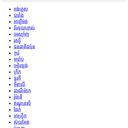
អង់គ្លេស
បារាំង
អាឡឺម៉ង់
ព័រទុយហ្កាល់
អេស្ប៉ាញ
រុស្ស៊ី
ជនជាតិជប៉ុន
កូរ៉េ
អារ៉ាប់
អៀរឡង់
ក្រិក
ទួរគី
អ៊ីតាលី
ដាណឺម៉ាក
រ៉ូម៉ានី
ឥណ្ឌូនេស៊ី
ឆែក
អាហ្រ្វិក
ស៊ុយអែត