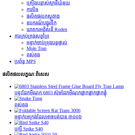
គ្រឿងបន្លាស់ស្ថានីយ៍នុយ
កាវបិទ
ផលិតផលភស្តុតាង
ឧបករណ៍បង្ហូរទឹក
ឃាតករអគ្គិសនី Roden
ការគ្រប់គ្រងសត្វព្រៃ
អន្ទាក់ចាប់ទ្រុងបន្តផ្ទាល់
Mole Trap
ពស់តុង
ប្រព័ន្ធ MPS
ផលិតផលលក្ខណៈពិសេស
បន្ទះដែកអ៊ីណុក 6803 ស៊ុមដែកអ៊ីណុកផ្លាកផ្លាកផ្លាកផ្លុំ
ពស់តុង
អន្ទាក់អេក្រង់ដែលអាចបត់បាន ៣០០៦
បក្សី Spike S40