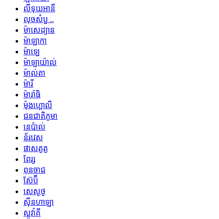
លីទុយអានី
លុចសំបួ ..
ម៉ាសេដ្យាន
ម៉ាឡាកា
ម៉ាឡេ
ម៉ាឡាយ៉ាល់
ម៉ាល់តា
ម៉ារី
ម៉ារ៉ាធិ
ម៉ុងហ្គោលី
ជនជាតិភូមា
នេប៉ាល់
ន័រវេស
ផាសតូតូ
ពែរ្ស
ពុនចាជ
ស៊ែប៊ី
សេសូថូ
ស៊ីនហាឡា
ស្លូវ៉ាគី