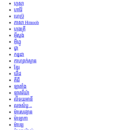
ហូសា
ហាវ៉ៃ
ហេប្រ៊ូ
ភាសា Hmoob
ហុងគ្រី
អ៊ីស្លង់
អ៊ីហ្គូ
ជ្វា
កន្នដា
កាហ្សាក់ស្ថាន
ខ្មែរ
ឃឺដ
គីជី
ឡាតាំង
ឡាតវីយ៉ា
លីទុយអានី
លុចសំបួ ..
ម៉ាសេដ្យាន
ម៉ាឡាកា
ម៉ាឡេ