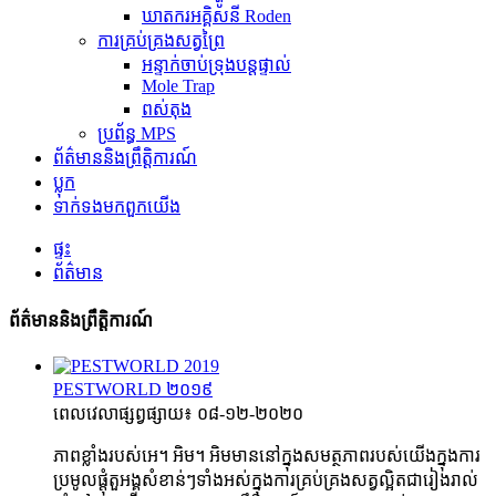
ឃាតករអគ្គិសនី Roden
ការគ្រប់គ្រងសត្វព្រៃ
អន្ទាក់ចាប់ទ្រុងបន្តផ្ទាល់
Mole Trap
ពស់តុង
ប្រព័ន្ធ MPS
ព័ត៌មាននិងព្រឹត្តិការណ៍
ប្លុក
ទាក់ទង​មក​ពួក​យើង
ផ្ទះ
ព័ត៌មាន
ព័ត៌មាននិងព្រឹត្តិការណ៍
PESTWORLD ២០១៩
ពេលវេលាផ្សព្វផ្សាយ៖ ០៨-១២-២០២០
ភាពខ្លាំងរបស់អេ។ អិម។ អិមមាននៅក្នុងសមត្ថភាពរបស់យើងក្នុងការ
ប្រមូលផ្តុំតួអង្គសំខាន់ៗទាំងអស់ក្នុងការគ្រប់គ្រងសត្វល្អិតជារៀងរាល់