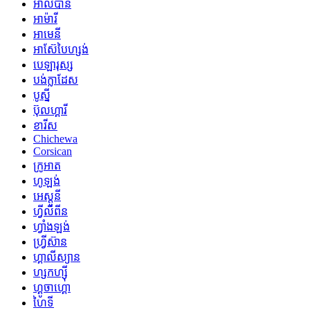
អាល់បានី
អាម៉ារី
អាមេនី
អាស៊ែបៃហ្សង់
បេឡារុស្ស
បង់ក្លាដែស
បូស្នី
ប៊ុលហ្គារី
ខារីស
Chichewa
Corsican
ក្រូអាត
ហូឡង់
អេស្តូនី
ហ្វីលីពីន
ហ្វាំងឡង់
ហ្វ្រីស៊ាន
ហ្គាលីស្យាន
ហ្សកហ្ស៊ី
ហ្គូចាហ្គោ
ហៃទី