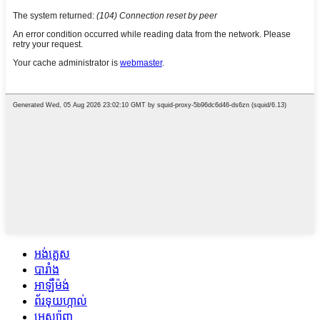
អង់គ្លេស
បារាំង
អាឡឺម៉ង់
ព័រទុយហ្កាល់
អេស្ប៉ាញ