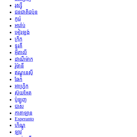
រុស្ស៊ី
ជនជាតិជប៉ុន
កូរ៉េ
អារ៉ាប់
អៀរឡង់
ក្រិក
ទួរគី
អ៊ីតាលី
ដាណឺម៉ាក
រ៉ូម៉ានី
ឥណ្ឌូនេស៊ី
ឆែក
អាហ្រ្វិក
ស៊ុយអែត
ប៉ូឡូញ
បាស
កាតាឡាន
Esperanto
ហិណ្ឌូ
ឡាវ