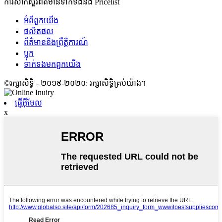
ការសាកសួរព័ត៌មានទាក់ទងនឹង Pricelist
អំពី​ពួក​យើង
ផលិតផល
ព័ត៌មាននិងព្រឹត្តិការណ៍
ប្លុក
ទាក់ទង​មក​ពួក​យើង
©រក្សាសិទ្ធិ - ២០១៩-២០២០: រក្សាសិទ្ធិគ្រប់យ៉ាង។
ផ្ញើអ៊ីមែល
x