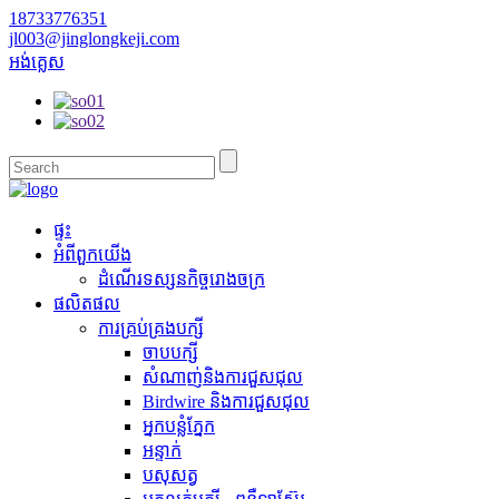
18733776351
jl003@jinglongkeji.com
អង់គ្លេស
ផ្ទះ
អំពី​ពួក​យើង
ដំណើរទស្សនកិច្ចរោងចក្រ
ផលិតផល
ការគ្រប់គ្រងបក្សី
ចាបបក្សី
សំណាញ់និងការជួសជុល
Birdwire និងការជួសជុល
អ្នកបន្លំភ្នែក
អន្ទាក់
បសុសត្វ