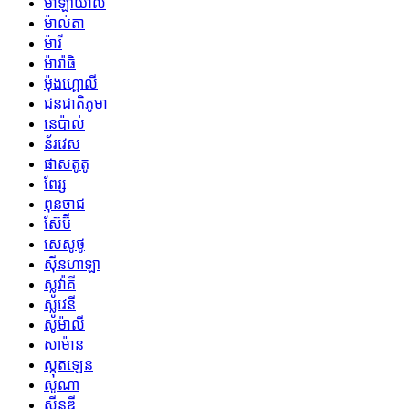
ម៉ាឡាយ៉ាល់
ម៉ាល់តា
ម៉ារី
ម៉ារ៉ាធិ
ម៉ុងហ្គោលី
ជនជាតិភូមា
នេប៉ាល់
ន័រវេស
ផាសតូតូ
ពែរ្ស
ពុនចាជ
ស៊ែប៊ី
សេសូថូ
ស៊ីនហាឡា
ស្លូវ៉ាគី
ស្លូវេនី
សូម៉ាលី
សាម៉ាន
ស្កុតឡេន
សូណា
ស៊ីនឌី