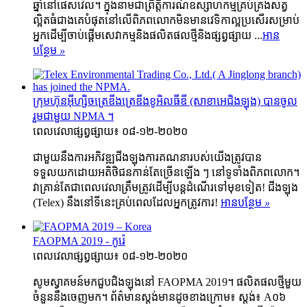
ឆ្នាំនៅផេសវើល។ ក្នុងនាមជាព្រឹត្តិការណ៍ឧស្សាហកម្មគ្រប់គ្រងសត្វ
ល្អិតធំជាងគេបំផុតនៅលើពិភពលោកមិនមានវេទិកាល្អប្រសើរសម្រាប់
អ្នកដើម្បីចាប់ផ្តើមសេវាកម្មនិងផលិតផលថ្មីនិងផ្សព្វផ្សាយ ...
អាន​
បន្ថែម
»
ក្រុមហ៊ុនអ៊ីហ្សិចត្រេឌីងត្រេឌីងខូអិលធីឌី (សាខាអេជិងឡុង) បានចូល
រួមជាមួយ NPMA ។
ពេលវេលាផ្សព្វផ្សាយ៖ ០៨-១២-២០២០
ជាមួយនឹងការអភិវឌ្ឍជីងឡុងការគណនារបស់យើងត្រូវបាន
ទទួលយកដោយអតិថិជនកាន់តែច្រើនឡើង ៗ នៅទូទាំងពិភពលោក។
វាគ្រាន់តែជាពេលវេលាត្រឹមត្រូវដើម្បីបន្តដំណើរទៅមុខទៀត! ជីងឡុង
(Telex) នឹងនៅទីនេះគ្រប់ពេលដែលអ្នកត្រូវការ!
អាន​បន្ថែម
»
FAOPMA 2019 - កូរ៉េ
ពេលវេលាផ្សព្វផ្សាយ៖ ០៨-១២-២០២០
សូមស្វាគមន៍មកជួបជិងឡុងនៅ FAOPMA 2019។ ផលិតផលថ្មីមួយ
ចំនួននឹងចេញមក។ ព័ត៌មានស្តង់មានដូចខាងក្រោម៖ ស្តង់៖ A០៦