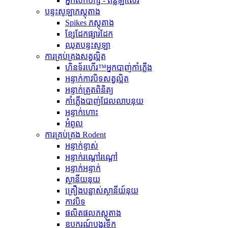
អ្នកលក់បក្សី - ពន្លឺឡាស៊ែរ
បន្ទះសូឡាភស្តុតាង
Spikes ភស្តុតាង
ខ្សែដែកផ្សារដែក
ឈុតបន្ទះសូឡា
ការគ្រប់គ្រងសត្វល្អិត
ហិនទ័រហើរ™អ្នកបាញ់កាំភ្លើង
អន្ទាក់កាវបិទសត្វល្អិត
អន្ទាក់ត្រួតពិនិត្យ
កាំភ្លើងបាញ់ជែលលាបនុយ
អន្ទាក់ហោះ
អំពូល
ការគ្រប់គ្រង Rodent
អន្ទាក់ខ្ទាស់
អន្ទាក់រណ្តៅរណ្តៅ
អន្ទាក់អន្ទាក់
ស្ថានីយនុយ
គ្រឿងបន្លាស់ស្ថានីយ៍នុយ
កាវបិទ
ផលិតផលភស្តុតាង
ឧបករណ៍បង្ហូរទឹក