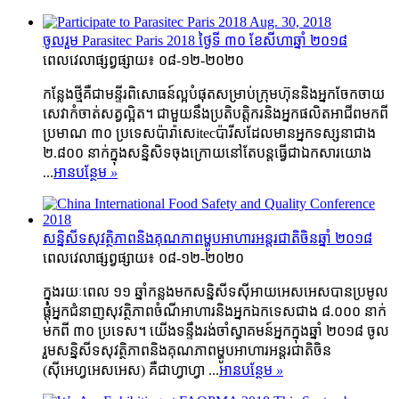
ចូលរួម Parasitec Paris 2018 ថ្ងៃទី ៣០ ខែសីហាឆ្នាំ ២០១៨
ពេលវេលាផ្សព្វផ្សាយ៖ ០៨-១២-២០២០
កន្លែងថ្មីគឺជាមន្ទីរពិសោធន៍ល្អបំផុតសម្រាប់ក្រុមហ៊ុននិងអ្នកចែកចាយ
សេវាកំចាត់សត្វល្អិត។ ជាមួយនឹងប្រតិបត្តិករនិងអ្នកផលិតអាជីពមកពី
ប្រមាណ ៣០ ប្រទេសប៉ារ៉ាសេitecប៉ារីសដែលមានអ្នកទស្សនាជាង
២.៨០០ នាក់ក្នុងសន្និសិទចុងក្រោយនៅតែបន្តធ្វើជាឯកសារយោង
...
អាន​បន្ថែម
»
សន្និសីទសុវត្ថិភាពនិងគុណភាពម្ហូបអាហារអន្តរជាតិចិនឆ្នាំ ២០១៨
ពេលវេលាផ្សព្វផ្សាយ៖ ០៨-១២-២០២០
ក្នុងរយៈពេល ១១ ឆ្នាំកន្លងមកសន្និសីទស៊ីអាយអេសអេសបានប្រមូល
ផ្តុំអ្នកជំនាញសុវត្ថិភាពចំណីអាហារនិងអ្នកឯកទេសជាង ៨.០០០ នាក់
មកពី ៣០ ប្រទេស។ យើងទន្ទឹងរង់ចាំស្វាគមន៍អ្នកក្នុងឆ្នាំ ២០១៨ ចូល
រួមសន្និសីទសុវត្ថិភាពនិងគុណភាពម្ហូបអាហារអន្តរជាតិចិន
(ស៊ីអេហ្វអេសអេស) គឺជាហ្វាហ្វា ...
អាន​បន្ថែម
»